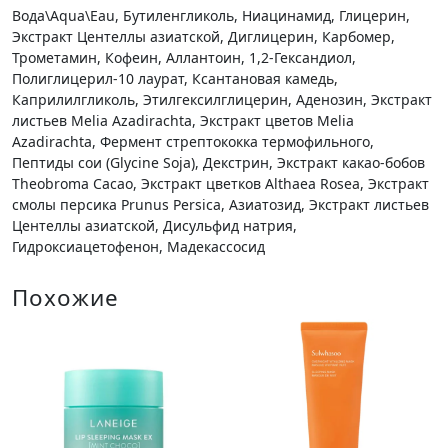
Вода\Aqua\Eau, Бутиленгликоль, Ниацинамид, Глицерин,
Экстракт Центеллы азиатской, Диглицерин, Карбомер,
Трометамин, Кофеин, Аллантоин, 1,2-Гександиол,
Полиглицерил-10 лаурат, Ксантановая камедь,
Каприлилгликоль, Этилгексилглицерин, Аденозин, Экстракт
листьев Melia Azadirachta, Экстракт цветов Melia
Azadirachta, Фермент стрептококка термофильного,
Пептиды сои (Glycine Soja), Декстрин, Экстракт какао-бобов
Theobroma Cacao, Экстракт цветков Althaea Rosea, Экстракт
смолы персика Prunus Persica, Азиатозид, Экстракт листьев
Центеллы азиатской, Дисульфид натрия,
Гидроксиацетофенон, Мадекассосид
Похожие