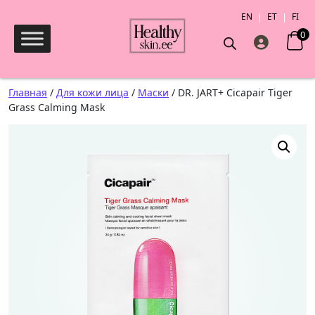
EN
ET
FI
0
Поиск товаров
Главная
/
Для кожи лица
/
Маски
/ DR. JART+ Cicapair Tiger
Grass Calming Mask